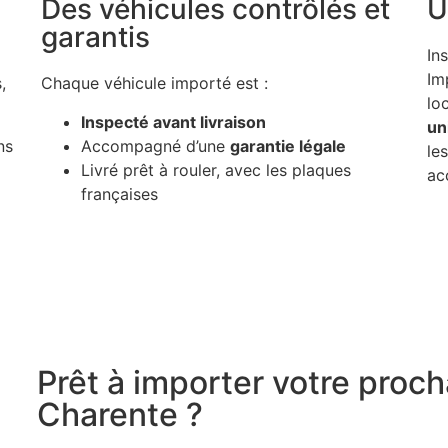
-
Des véhicules contrôlés et
U
garantis
In
Im
,
Chaque véhicule importé est :
lo
Inspecté avant livraison
un
ns
Accompagné d’une
garantie légale
le
Livré prêt à rouler, avec les plaques
ac
françaises
Prêt à importer votre proch
Charente ?