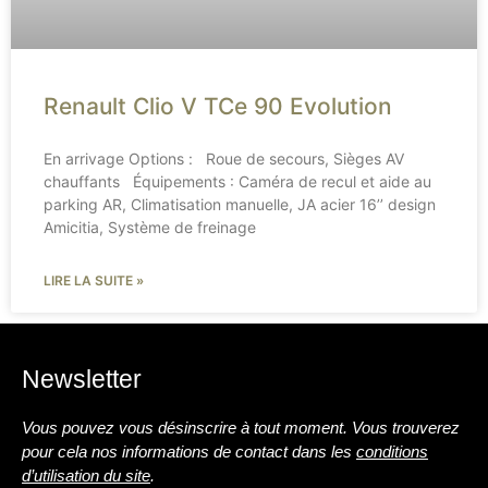
Renault Clio V TCe 90 Evolution
En arrivage Options : Roue de secours, Sièges AV
chauffants Équipements : Caméra de recul et aide au
parking AR, Climatisation manuelle, JA acier 16’’ design
Amicitia, Système de freinage
LIRE LA SUITE »
Newsletter
Vous pouvez vous désinscrire à tout moment. Vous trouverez
pour cela nos informations de contact dans les
conditions
d’utilisation du site
.