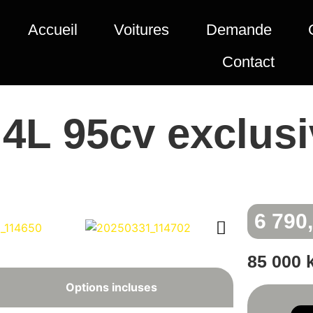
Accueil
Voitures
Demande
Contact
.4L 95cv exclus
6 790
85 000 
Options incluses