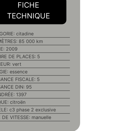
FICHE
TECHNIQUE
GORIE:
citadine
MÈTRES:
85 000 km
E:
2009
RE DE PLACES:
5
EUR:
vert
GIE:
essence
SANCE FISCALE:
5
SANCE DIN:
95
NDRÉE:
1397
QUE:
citroën
LE:
c3 phase 2 exclusive
E DE VITESSE:
manuelle