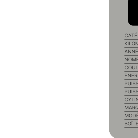
CATÉ
KILO
ANNÉ
NOMB
COUL
ENER
PUIS
PUIS
CYLI
MAR
MODÈ
BOÎT