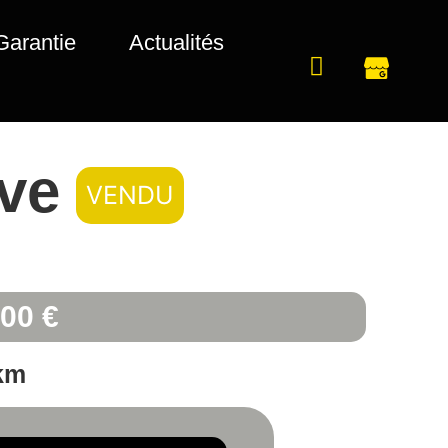
Garantie
Actualités
ive
VENDU
,00 €
km